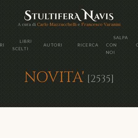
A cura di
Carlo Mazzucchelli
e
Francesco Varanini
SALPA
LIBRI
RI
AUTORI
RICERCA
CON
SCELTI
NOI
NOVITA'
[2535]