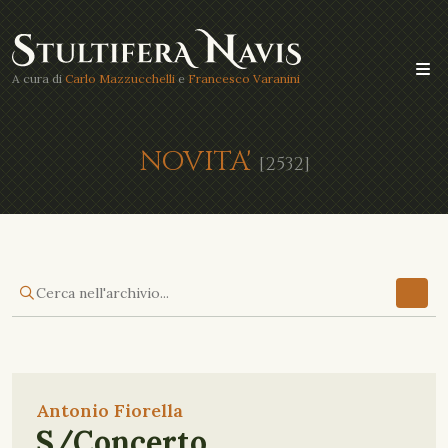
A cura di
Carlo Mazzucchelli
e
Francesco Varanini
NOVITA'
[2532]
Antonio Fiorella
S/Concerto