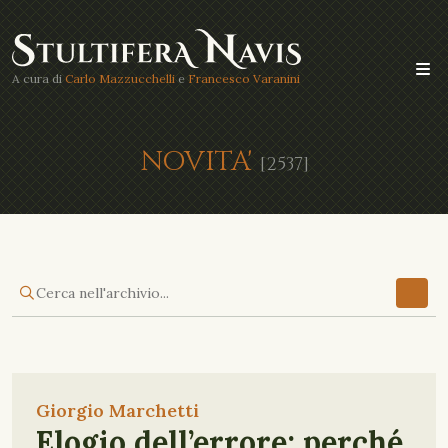
A cura di
Carlo Mazzucchelli
e
Francesco Varanini
NOVITA'
[2537]
Giorgio Marchetti
Elogio dell’errore: perché