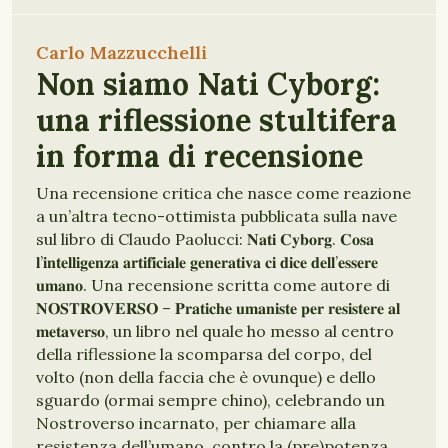
Carlo Mazzucchelli
Non siamo Nati Cyborg:
una riflessione stultifera
in forma di recensione
Una recensione critica che nasce come reazione
a un’altra tecno-ottimista pubblicata sulla nave
sul libro di Claudo Paolucci: 𝐍𝐚𝐭𝐢 𝐂𝐲𝐛𝐨𝐫𝐠. 𝐂𝐨𝐬𝐚
𝐥’𝐢𝐧𝐭𝐞𝐥𝐥𝐢𝐠𝐞𝐧𝐳𝐚 𝐚𝐫𝐭𝐢𝐟𝐢𝐜𝐢𝐚𝐥𝐞 𝐠𝐞𝐧𝐞𝐫𝐚𝐭𝐢𝐯𝐚 𝐜𝐢 𝐝𝐢𝐜𝐞 𝐝𝐞𝐥𝐥’𝐞𝐬𝐬𝐞𝐫𝐞
𝐮𝐦𝐚𝐧𝐨. Una recensione scritta come autore di
𝐍𝐎𝐒𝐓𝐑𝐎𝐕𝐄𝐑𝐒𝐎 – 𝐏𝐫𝐚𝐭𝐢𝐜𝐡𝐞 𝐮𝐦𝐚𝐧𝐢𝐬𝐭𝐞 𝐩𝐞𝐫 𝐫𝐞𝐬𝐢𝐬𝐭𝐞𝐫𝐞 𝐚𝐥
𝐦𝐞𝐭𝐚𝐯𝐞𝐫𝐬𝐨, un libro nel quale ho messo al centro
della riflessione la scomparsa del corpo, del
volto (non della faccia che è ovunque) e dello
sguardo (ormai sempre chino), celebrando un
Nostroverso incarnato, per chiamare alla
resistenza dell’umano, contro la (pre)potenza