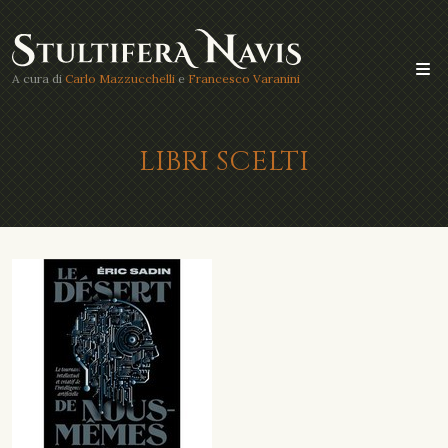
A cura di
Carlo Mazzucchelli
e
Francesco Varanini
LIBRI SCELTI