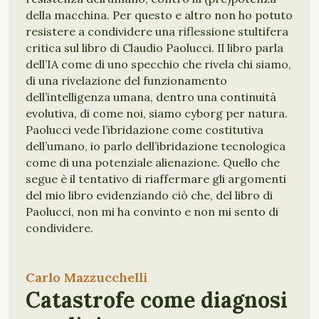
della macchina. Per questo e altro non ho potuto
resistere a condividere una riflessione stultifera
critica sul libro di Claudio Paolucci. Il libro parla
dell’IA come di uno specchio che rivela chi siamo,
di una rivelazione del funzionamento
dell’intelligenza umana, dentro una continuità
evolutiva, di come noi, siamo cyborg per natura.
Paolucci vede l’ibridazione come costitutiva
dell’umano, io parlo dell’ibridazione tecnologica
come di una potenziale alienazione. Quello che
segue è il tentativo di riaffermare gli argomenti
del mio libro evidenziando ciò che, del libro di
Paolucci, non mi ha convinto e non mi sento di
condividere.
CYBORG
CORPO
MENTE
SEMIOTICA
IA
Carlo Mazzucchelli
INTELLIGENZA ARTIFICIALE
RECENSIONE
Catastrofe come diagnosi