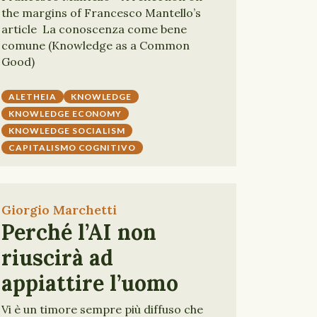
the margins of Francesco Mantello’s
article La conoscenza come bene
comune (Knowledge as a Common
Good)
ALETHEIA
KNOWLEDGE
KNOWLEDGE ECONOMY
KNOWLEDGE SOCIALISM
CAPITALISMO COGNITIVO
Giorgio Marchetti
Perché l’AI non
riuscirà ad
appiattire l’uomo
Vi è un timore sempre più diffuso che