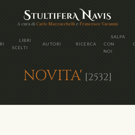
A cura di
Carlo Mazzucchelli
e
Francesco Varanini
SALPA
LIBRI
RI
AUTORI
RICERCA
CON
SCELTI
NOI
NOVITA'
[2532]