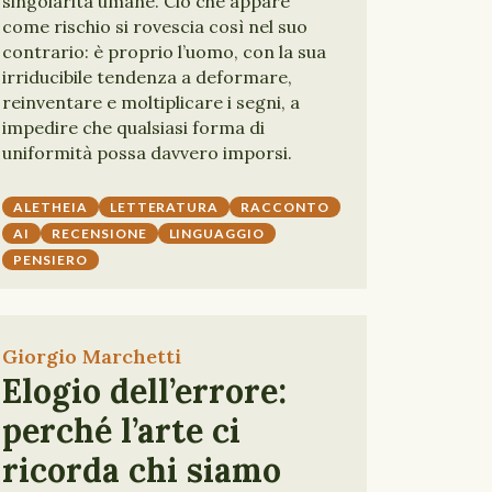
singolarità umane. Ciò che appare
come rischio si rovescia così nel suo
contrario: è proprio l’uomo, con la sua
irriducibile tendenza a deformare,
reinventare e moltiplicare i segni, a
impedire che qualsiasi forma di
uniformità possa davvero imporsi.
ALETHEIA
LETTERATURA
RACCONTO
AI
RECENSIONE
LINGUAGGIO
PENSIERO
Giorgio Marchetti
Elogio dell’errore:
perché l’arte ci
ricorda chi siamo