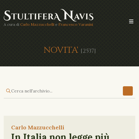
A cura di
Carlo Mazzucchelli
e
Francesco Varanini
NOVITA'
[2537]
Carlo Mazzucchelli
In Italia non legge più