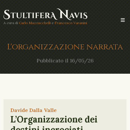
A cura di
Carlo Mazzucchelli
e
Francesco Varanini
L'organizzazione narrata
Pubblicato il 16/05/26
Davide Dalla Valle
L’Organizzazione dei
destini incrociati