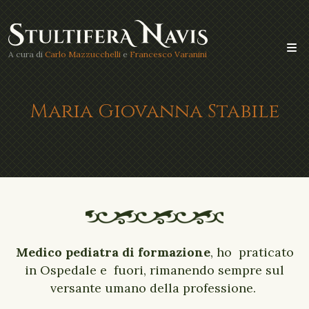
A cura di
Carlo Mazzucchelli
e
Francesco Varanini
Maria Giovanna Stabile
Medico pediatra di formazione
, ho
praticato
in Ospedale e
fuori, rimanendo sempre sul
versante umano della professione.