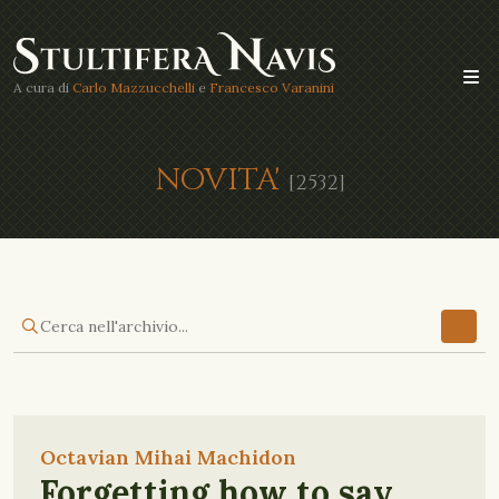
A cura di
Carlo Mazzucchelli
e
Francesco Varanini
NOVITA'
[2532]
Octavian Mihai Machidon
Forgetting how to say