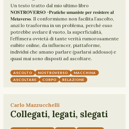
Un testo tratto dal mio ultimo libro
𝐍𝐎𝐒𝐓𝐑𝐎𝐕𝐄𝐑𝐒𝐎 -𝐏𝐫𝐚𝐭𝐢𝐜𝐡𝐞 𝐮𝐦𝐚𝐧𝐢𝐬𝐭𝐞 𝐩𝐞𝐫 𝐫𝐞𝐬𝐢𝐬𝐭𝐞𝐫𝐞 𝐚𝐥
𝐌𝐞𝐭𝐚𝐯𝐞𝐫𝐬𝐨. Il conformismo non facilita l’ascolto,
anzi lo trasforma in un problema, perché esso
potrebbe svelare il vuoto, la superficialità,
l’effimera ovvietà di tante verità rumorosamente
esibite online, da influencer, piattaforme,
individui che amano parlare (parlarsi addosso) e
quasi mai sono disposti ad ascoltare.
ASCOLTO
NOSTROVERSO
MACCHINA
ASCOLTARE
CORPO
RELAZIONE
Carlo Mazzucchelli
Collegati, legati, slegati