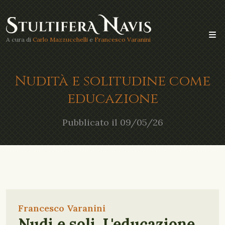
A cura di
Carlo Mazzucchelli
e
Francesco Varanini
Nudità e solitudine come
educazione
Pubblicato il 09/05/26
Francesco Varanini
Nudi e soli. L'educazione