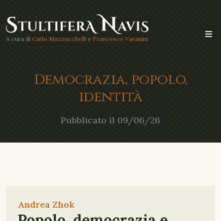
A cura di
Carlo Mazzucchelli
e
Francesco Varanini
Democrazia, popolo,
identità
Pubblicato il 09/06/26
Andrea Zhok
Popolo, democrazia e