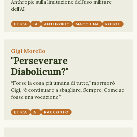
Anthropic sulla limitazione dell’uso militare
dell’AI
ETICA
IA
ANTHROPIC
MACCHINA
ROBOT
Gigi Morello
"Perseverare
Diabolicum?"
“Forse la cosa più umana di tutte,” mormorò
Gigi, “è continuare a sbagliare. Sempre. Come se
fosse una vocazione.”
ETICA
AI
RACCONTO