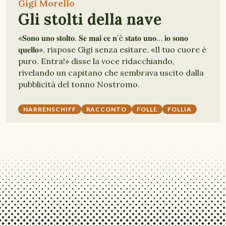
Gigi Morello
Gli stolti della nave
«𝐒𝐨𝐧𝐨 𝐮𝐧𝐨 𝐬𝐭𝐨𝐥𝐭𝐨. 𝐒𝐞 𝐦𝐚𝐢 𝐜𝐞 𝐧’è 𝐬𝐭𝐚𝐭𝐨 𝐮𝐧𝐨… 𝐢𝐨 𝐬𝐨𝐧𝐨
𝐪𝐮𝐞𝐥𝐥𝐨», rispose Gigi senza esitare. «Il tuo cuore è
puro. Entra!» disse la voce ridacchiando,
rivelando un capitano che sembrava uscito dalla
pubblicità del tonno Nostromo.
NARRENSCHIFF
RACCONTO
FOLLE
FOLLIA