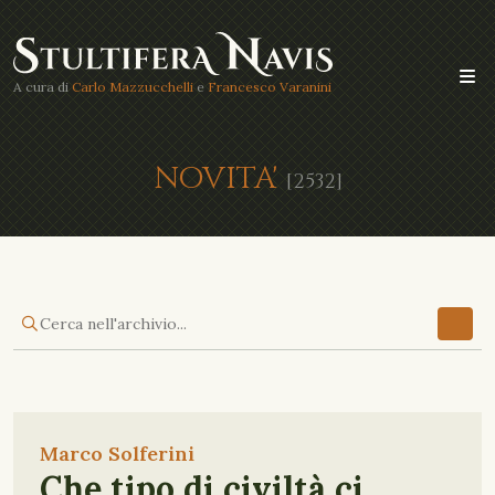
A cura di
Carlo Mazzucchelli
e
Francesco Varanini
NOVITA'
[2532]
Marco Solferini
Che tipo di civiltà ci