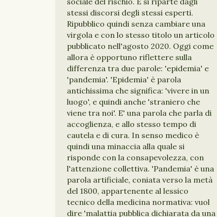
sociale del rischio. E si riparte dagli
stessi discorsi degli stessi esperti.
Ripubblico quindi senza cambiare una
virgola e con lo stesso titolo un articolo
pubblicato nell'agosto 2020. Oggi come
allora è opportuno riflettere sulla
differenza tra due parole: 'epidemia' e
'pandemia'. 'Epidemia' è parola
antichissima che significa: 'vivere in un
luogo', e quindi anche 'straniero che
viene tra noi'. E' una parola che parla di
accoglienza, e allo stesso tempo di
cautela e di cura. In senso medico è
quindi una minaccia alla quale si
risponde con la consapevolezza, con
l'attenzione collettiva. 'Pandemia' è una
parola artificiale, coniata verso la metà
del 1800, appartenente al lessico
tecnico della medicina normativa: vuol
dire 'malattia pubblica dichiarata da una