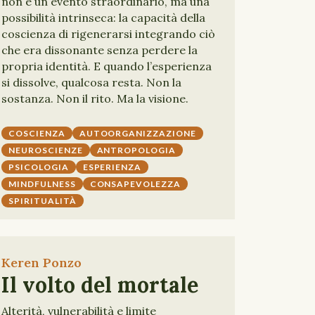
non è un evento straordinario, ma una
possibilità intrinseca: la capacità della
coscienza di rigenerarsi integrando ciò
che era dissonante senza perdere la
propria identità. E quando l’esperienza
si dissolve, qualcosa resta. Non la
sostanza. Non il rito. Ma la visione.
COSCIENZA
AUTOORGANIZZAZIONE
NEUROSCIENZE
ANTROPOLOGIA
PSICOLOGIA
ESPERIENZA
MINDFULNESS
CONSAPEVOLEZZA
SPIRITUALITÀ
Keren Ponzo
Il volto del mortale
Alterità, vulnerabilità e limite