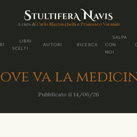
A cura di
Carlo Mazzucchelli
e
Francesco Varanini
SALPA
LIBRI
RI
AUTORI
RICERCA
CON
SCELTI
NOI
ove va la medici
Pubblicato il 14/06/26