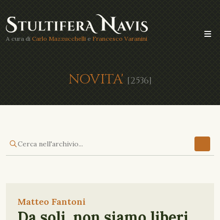
A cura di
Carlo Mazzucchelli
e
Francesco Varanini
NOVITA'
[2536]
Matteo Fantoni
Da soli, non siamo liberi.