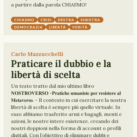
a partire dalla parola CHIASMO!
CHIASMO
CRISI
DESTRA
SINISTRA
DEMOCRAZIA
LIBERTÀ
VERITÀ
Carlo Mazzucchelli
Praticare il dubbio e la
libertà di scelta
Un testo tratto dal mio ultimo libro
𝐍𝐎𝐒𝐓𝐑𝐎𝐕𝐄𝐑𝐒𝐎 -𝐏𝐫𝐚𝐭𝐢𝐜𝐡𝐞 𝐮𝐦𝐚𝐧𝐢𝐬𝐭𝐞 𝐩𝐞𝐫 𝐫𝐞𝐬𝐢𝐬𝐭𝐞𝐫𝐞 𝐚𝐥
𝐌𝐞𝐭𝐚𝐯𝐞𝐫𝐬𝐨. - Il contesto in cui esercitare la nostra
libertà di scelta è sempre più quello virtuale. In
esso abbiamo trasferito armi e bagagli, menti e
azioni, le nostre intere esistenze, creando dei
nostri doppioni nella forma di account o profili
digitali. Con l’obiettivo di eliminare dubbi e