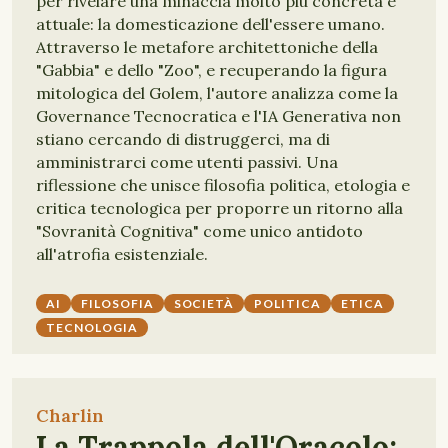
per rivelare una minaccia molto più concreta e
attuale: la domesticazione dell'essere umano.
Attraverso le metafore architettoniche della
"Gabbia" e dello "Zoo", e recuperando la figura
mitologica del Golem, l'autore analizza come la
Governance Tecnocratica e l'IA Generativa non
stiano cercando di distruggerci, ma di
amministrarci come utenti passivi. Una
riflessione che unisce filosofia politica, etologia e
critica tecnologica per proporre un ritorno alla
"Sovranità Cognitiva" come unico antidoto
all'atrofia esistenziale.
AI
FILOSOFIA
SOCIETÀ
POLITICA
ETICA
TECNOLOGIA
Charlin
La Trappola dell'Oracolo: