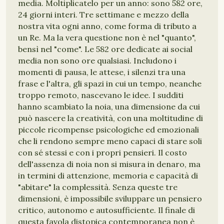
media. Moltiplicatelo per un anno: sono 582 ore,
24 giorni interi. Tre settimane e mezzo della
nostra vita ogni anno, come forma di tributo a
un Re. Ma la vera questione non è nel "quanto",
bensì nel "come". Le 582 ore dedicate ai social
media non sono ore qualsiasi. Includono i
momenti di pausa, le attese, i silenzi tra una
frase e l'altra, gli spazi in cui un tempo, neanche
troppo remoto, nascevano le idee. I sudditi
hanno scambiato la noia, una dimensione da cui
può nascere la creatività, con una moltitudine di
piccole ricompense psicologiche ed emozionali
che li rendono sempre meno capaci di stare soli
con sé stessi e con i propri pensieri. Il costo
dell'assenza di noia non si misura in denaro, ma
in termini di attenzione, memoria e capacità di
"abitare" la complessità. Senza queste tre
dimensioni, è impossibile sviluppare un pensiero
critico, autonomo e autosufficiente. Il finale di
questa favola distopica contemporanea non è