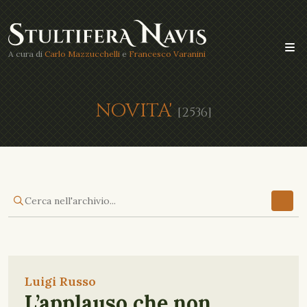
A cura di
Carlo Mazzucchelli
e
Francesco Varanini
NOVITA'
[2536]
Luigi Russo
L’applauso che non