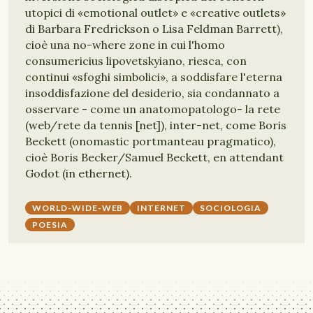
utopici di «emotional outlet» e «creative outlets»
di Barbara Fredrickson o Lisa Feldman Barrett),
cioè una no-where zone in cui l'homo
consumericius lipovetskyiano, riesca, con
continui «sfoghi simbolici», a soddisfare l'eterna
insoddisfazione del desiderio, sia condannato a
osservare - come un anatomopatologo- la rete
(web/rete da tennis [net]), inter-net, come Boris
Beckett (onomastic portmanteau pragmatico),
cioè Boris Becker/Samuel Beckett, en attendant
Godot (in ethernet).
WORLD-WIDE-WEB
INTERNET
SOCIOLOGIA
POESIA