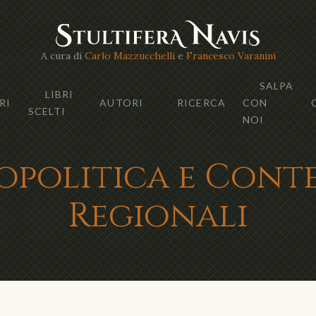
A cura di
Carlo Mazzucchelli
e
Francesco Varanini
SALPA
LIBRI
RI
AUTORI
RICERCA
CON
SCELTI
NOI
opolitica e Conte
Regionali