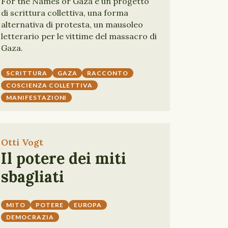
For the Names or Gaza è un progetto
di scrittura collettiva, una forma
alternativa di protesta, un mausoleo
letterario per le vittime del massacro di
Gaza.
SCRITTURA
GAZA
RACCONTO
COSCIENZA COLLETTIVA
MANIFESTAZIONI
Otti Vogt
Il potere dei miti
sbagliati
MITO
POTERE
EUROPA
DEMOCRAZIA