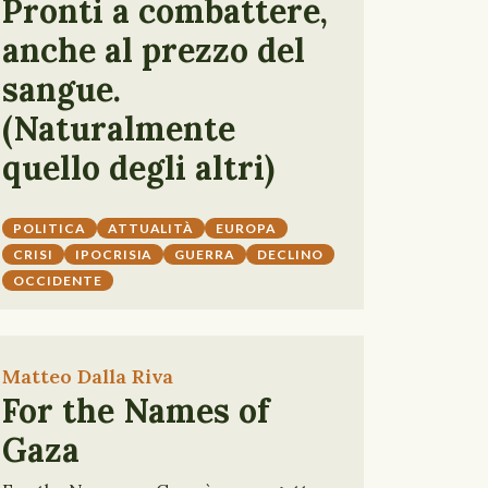
Pronti a combattere,
anche al prezzo del
sangue.
(Naturalmente
quello degli altri)
POLITICA
ATTUALITÀ
EUROPA
CRISI
IPOCRISIA
GUERRA
DECLINO
OCCIDENTE
Matteo Dalla Riva
For the Names of
Gaza