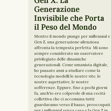
Gen X: La
Generazione
Invisibile che Porta
il Peso del Mondo
Mentre il mondo piange per millennial e
Gen Z, una generazione silenziosa
affronta la tempesta perfetta Mi sono
sempre considerato un osservatore
privilegiato delle dinamiche
generazionali. Come umanista digitale,
ho passato anni a studiare come la
tecnologia modelli le nostre vite, le
nostre aspettative, le nostre
sofferenze. Eppure, fino a pochi giorni
fa, anch'io ero colpevole di una cecità
collettiva che ci accomuna tutti:
guardavamo verso il basso, preoccupati
per i millennial senza casa e la Gen Z in