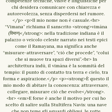
competenze tecniche, visive e linguistiche per
chi desidera comunicare con chiarezza e
autorevolezza, senza disperdersi nel rumore.
</p> <p>Il mio nome non è casuale.<br>
“Vimana” richiama il sanscrito <strong>vimāna
(विमान)</strong>: nella tradizione indiana è il
palazzo o veicolo celeste narrato nei testi epici
come il Ramayana, ma significa anche
“misurare-attraversare”, “ciò che procede”, “colui
che si muove tra spazi diversi”.<br> In
architettura indù, il vimāna è la sommità del
tempio: il punto di contatto tra terra e cielo, tra
forma e aspirazione.</p> <p><strong>È questo il
mio modo di abitare la conoscenza: attraversare,
collegare, misurare ciò che evolve</strong>.
<br> <em>E forse è anche il motivo per cui ho
scelto di salire sulla Stultifera Navis: una nave
che non teme gli sguardi obliqui, le rotte