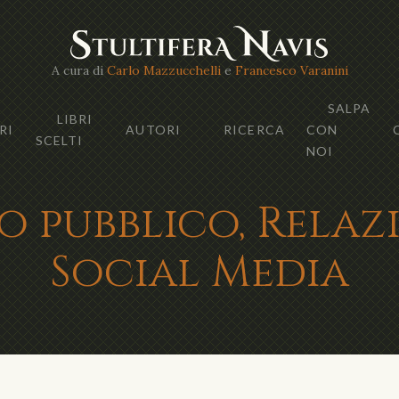
A cura di
Carlo Mazzucchelli
e
Francesco Varanini
SALPA
LIBRI
RI
AUTORI
RICERCA
CON
SCELTI
NOI
o pubblico, Relaz
Social Media